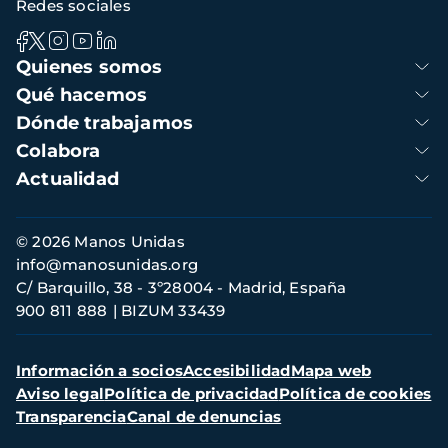
Redes sociales
Navegación
Quienes somos
principal
Qué hacemos
Dónde trabajamos
Colabora
Actualidad
Información
© 2026 Manos Unidas
de
info@manosunidas.org
contacto
C/ Barquillo, 38 - 3º28004 - Madrid, España
900 811 888
BIZUM 33439
Menú
Información a socios
Accesibilidad
Mapa web
secundario
Aviso legal
Política de privacidad
Política de cookies
Transparencia
Canal de denuncias