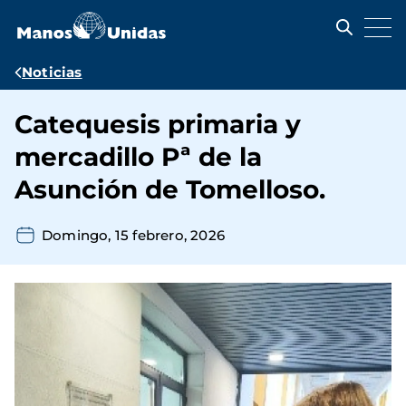
Pasar
al
contenido
principal
Ruta
Noticias
de
Catequesis primaria y
navegación
mercadillo Pª de la
Asunción de Tomelloso.
Domingo, 15 febrero, 2026