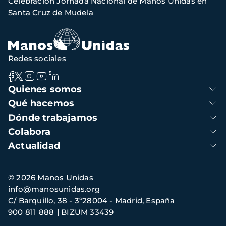
Celebración Jornada Nacional de Manos Unidas en
navegación
Santa Cruz de Mudela
Redes sociales
Navegación
Quienes somos
principal
Qué hacemos
Dónde trabajamos
Colabora
Actualidad
Información
© 2026 Manos Unidas
de
info@manosunidas.org
contacto
C/ Barquillo, 38 - 3º28004 - Madrid, España
900 811 888
BIZUM 33439