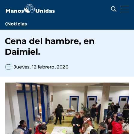
Pasar
al
contenido
principal
Ruta
Noticias
de
Cena del hambre, en
navegación
Daimiel.
Jueves, 12 febrero, 2026