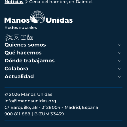
Noticias
Cena del hambre, en Daimiel.
de
navegación
Redes sociales
Navegación
Quienes somos
principal
Qué hacemos
Dónde trabajamos
Colabora
Actualidad
Información
© 2026 Manos Unidas
de
info@manosunidas.org
contacto
C/ Barquillo, 38 - 3º28004 - Madrid, España
900 811 888
BIZUM 33439