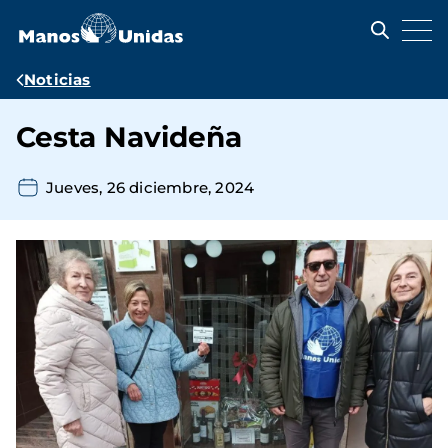
Pasar
al
contenido
principal
Ruta
Noticias
de
Cesta Navideña
navegación
Jueves, 26 diciembre, 2024