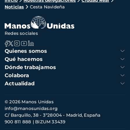
Ruta
Inicio
Nuestras delegaciones
Ciudad Real
Noticias
Cesta Navideña
de
navegación
Redes sociales
Navegación
Quienes somos
principal
Qué hacemos
Dónde trabajamos
Colabora
Actualidad
Información
© 2026 Manos Unidas
de
info@manosunidas.org
contacto
C/ Barquillo, 38 - 3º28004 - Madrid, España
900 811 888
BIZUM 33439