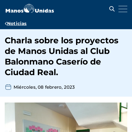
Pasar
al
contenido
principal
Ruta
Noticias
de
Charla sobre los proyectos
navegación
de Manos Unidas al Club
Balonmano Caserío de
Ciudad Real.
Miércoles, 08 febrero, 2023