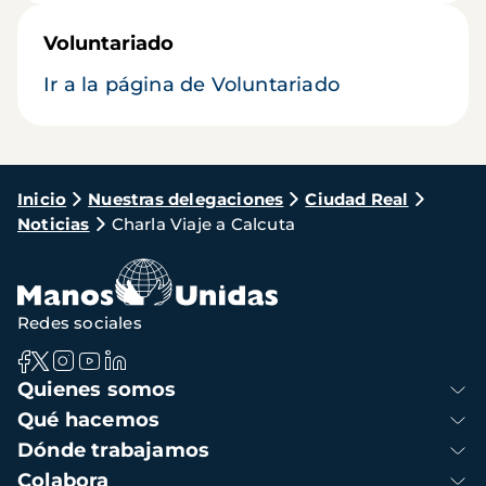
Voluntariado
Ir a la página de Voluntariado
Ruta
Inicio
Nuestras delegaciones
Ciudad Real
Noticias
Charla Viaje a Calcuta
de
navegación
Redes sociales
Navegación
Quienes somos
principal
Qué hacemos
Dónde trabajamos
Colabora