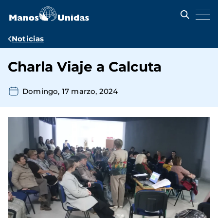
Pasar
al
contenido
principal
Ruta
Noticias
de
Charla Viaje a Calcuta
navegación
Domingo, 17 marzo, 2024