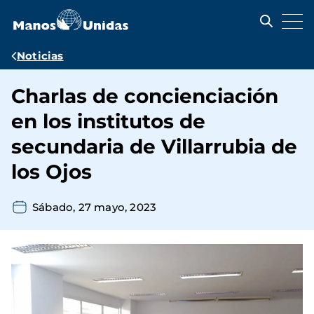
Pasar
al
contenido
principal
Ruta
Noticias
de
Charlas de concienciación
navegación
en los institutos de
secundaria de Villarrubia de
los Ojos
Sábado, 27 mayo, 2023