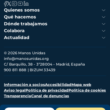
Navegación
Quienes somos
principal
Qué hacemos
Dónde trabajamos
Colabora
Actualidad
Información
© 2026 Manos Unidas
de
info@manosunidas.org
contacto
C/ Barquillo, 38 - 3º28004 - Madrid, España
900 811 888
BIZUM 33439
Menú
Información a socios
Accesibilidad
Mapa web
secundario
Aviso legal
Política de privacidad
Política de cookies
Transparencia
Canal de denuncias
Menú