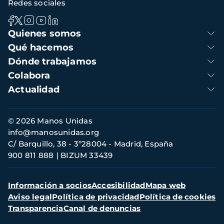
Redes sociales
Navegación
Quienes somos
principal
Qué hacemos
Dónde trabajamos
Colabora
Actualidad
Información
© 2026 Manos Unidas
de
info@manosunidas.org
contacto
C/ Barquillo, 38 - 3º28004 - Madrid, España
900 811 888
BIZUM 33439
Menú
Información a socios
Accesibilidad
Mapa web
secundario
Aviso legal
Política de privacidad
Política de cookies
Transparencia
Canal de denuncias