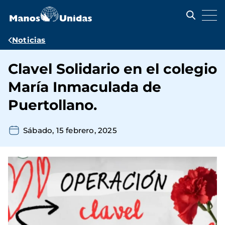
Pasar
al
contenido
principal
Ruta
Noticias
de
Clavel Solidario en el colegio
navegación
María Inmaculada de
Puertollano.
Sábado, 15 febrero, 2025