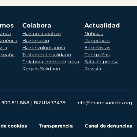
amos
Colabora
Actualidad
frica
Haz un donativo
Noticias
 América
Hazte socio
Reportajes
Asia
Hazte voluntario/a
Entrevistas
 España
Testamento solidario
Campañas
Colabora como empresa
Sala de prensa
Regalo Solidario
Revista
900 811 888
BIZUM 33439
info@manosunidas.org
 de cookies
Transparencia
Canal de denuncias