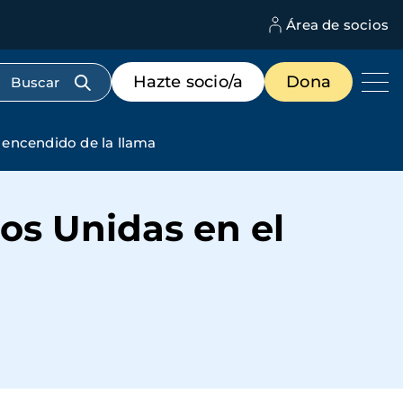
Área de socios
M
d
c
Menú
Hazte socio/a
Dona
d
de
us
destacados
cabecera
 encendido de la llama
os Unidas en el