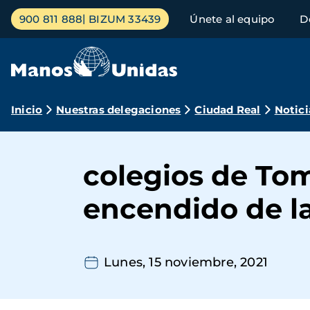
Pasar
Menú
900 811 888
BIZUM 33439
Únete al equipo
D
al
principal
contenido
principal
Ruta
Inicio
Nuestras delegaciones
Ciudad Real
Notici
de
navegación
colegios de Tom
encendido de l
Lunes, 15 noviembre, 2021