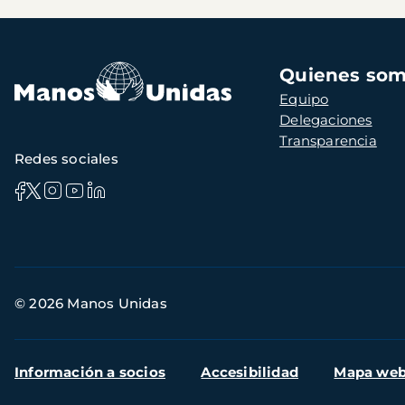
Navegación
Quienes so
principal
Equipo
Delegaciones
Transparencia
Redes sociales
Información
© 2026 Manos Unidas
de
contacto
Menú
Información a socios
Accesibilidad
Mapa we
secundario