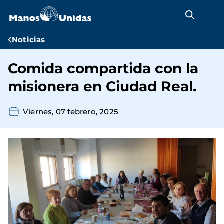
Pasar
al
contenido
principal
Ruta
Noticias
de
Comida compartida con la
navegación
misionera en Ciudad Real.
Viernes, 07 febrero, 2025