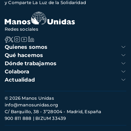
y Comparte La Luz de la Solidaridad
Redes sociales
Navegación
Quienes somos
principal
Qué hacemos
Dónde trabajamos
Colabora
Actualidad
Información
© 2026 Manos Unidas
de
info@manosunidas.org
contacto
C/ Barquillo, 38 - 3º28004 - Madrid, España
900 811 888
BIZUM 33439