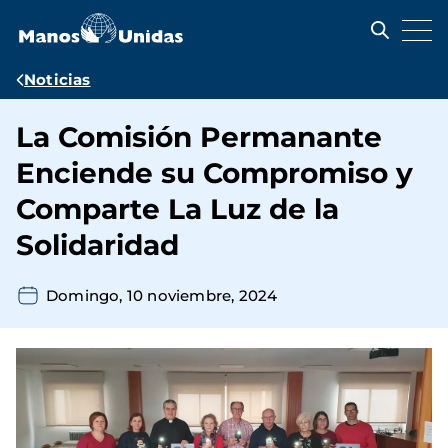
Pasar
al
contenido
principal
Ruta
Noticias
de
La Comisión Permanante
navegación
Enciende su Compromiso y
Comparte La Luz de la
Solidaridad
Domingo, 10 noviembre, 2024