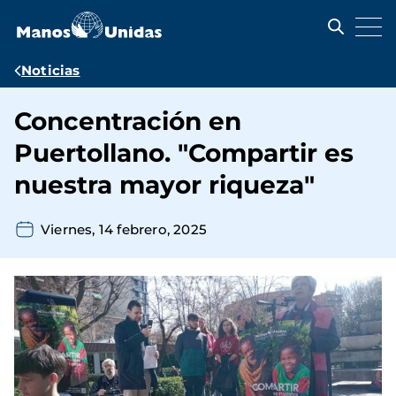
Pasar
al
contenido
principal
Ruta
Noticias
de
Concentración en
navegación
Puertollano. "Compartir es
nuestra mayor riqueza"
Viernes, 14 febrero, 2025