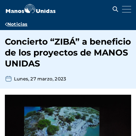
Pasar
al
contenido
principal
Ruta
Noticias
de
Concierto “ZIBÁ” a beneficio
navegación
de los proyectos de MANOS
UNIDAS
Lunes, 27 marzo, 2023