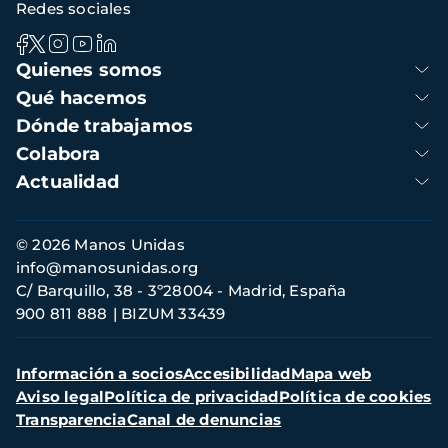
Redes sociales
Navegación
Quienes somos
principal
Qué hacemos
Dónde trabajamos
Colabora
Actualidad
Información
© 2026 Manos Unidas
de
info@manosunidas.org
contacto
C/ Barquillo, 38 - 3º28004 - Madrid, España
900 811 888
BIZUM 33439
Menú
Información a socios
Accesibilidad
Mapa web
secundario
Aviso legal
Política de privacidad
Política de cookies
Transparencia
Canal de denuncias