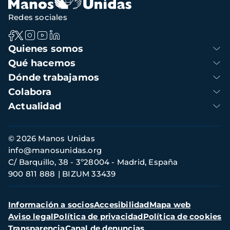
Redes sociales
Navegación
Quienes somos
principal
Qué hacemos
Dónde trabajamos
Colabora
Actualidad
Información
© 2026 Manos Unidas
de
info@manosunidas.org
contacto
C/ Barquillo, 38 - 3º28004 - Madrid, España
900 811 888
BIZUM 33439
Menú
Información a socios
Accesibilidad
Mapa web
secundario
Aviso legal
Política de privacidad
Política de cookies
Transparencia
Canal de denuncias