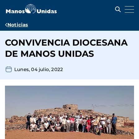
Pasar
al
contenido
principal
Ruta
Noticias
de
CONVIVENCIA DIOCESANA
navegación
DE MANOS UNIDAS
Lunes, 04 julio, 2022