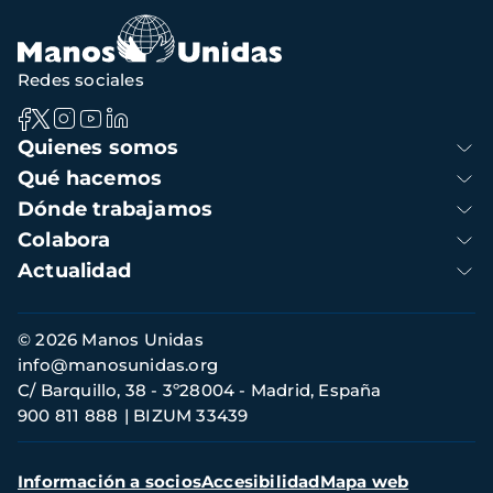
Redes sociales
Navegación
Quienes somos
principal
Qué hacemos
Dónde trabajamos
Colabora
Actualidad
Información
© 2026 Manos Unidas
de
info@manosunidas.org
contacto
C/ Barquillo, 38 - 3º28004 - Madrid, España
900 811 888
BIZUM 33439
Menú
Información a socios
Accesibilidad
Mapa web