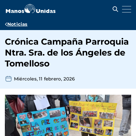
Pasar
al
contenido
principal
Ruta
Noticias
de
Crónica Campaña Parroquia
navegación
Ntra. Sra. de los Ángeles de
Tomelloso
Miércoles, 11 febrero, 2026