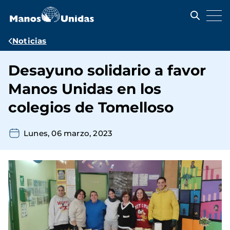
Pasar
al
contenido
principal
Ruta
Noticias
de
Desayuno solidario a favor
navegación
Manos Unidas en los
colegios de Tomelloso
Lunes, 06 marzo, 2023