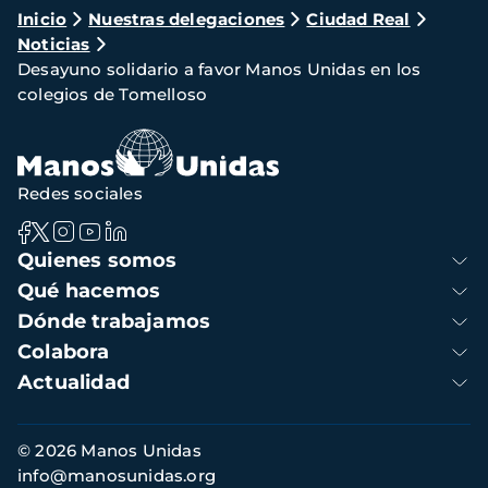
Ruta
Inicio
Nuestras delegaciones
Ciudad Real
Noticias
de
Desayuno solidario a favor Manos Unidas en los
navegación
colegios de Tomelloso
Redes sociales
Navegación
Quienes somos
principal
Qué hacemos
Dónde trabajamos
Colabora
Actualidad
Información
© 2026 Manos Unidas
de
info@manosunidas.org