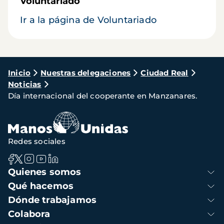
Voluntariado
Ir a la página de Voluntariado
Ruta
Inicio
Nuestras delegaciones
Ciudad Real
Noticias
de
Día internacional del cooperante en Manzanares.
navegación
Redes sociales
Navegación
Quienes somos
principal
Qué hacemos
Dónde trabajamos
Colabora