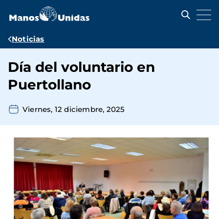
Pasar
al
contenido
principal
Ruta
Noticias
de
Día del voluntario en
navegación
Puertollano
Viernes, 12 diciembre, 2025