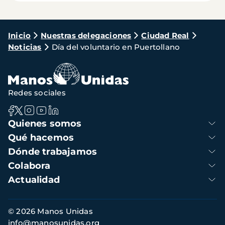
Ruta
Inicio
Nuestras delegaciones
Ciudad Real
Noticias
Día del voluntario en Puertollano
de
navegación
Redes sociales
Navegación
Quienes somos
principal
Qué hacemos
Dónde trabajamos
Colabora
Actualidad
Información
© 2026 Manos Unidas
de
info@manosunidas.org