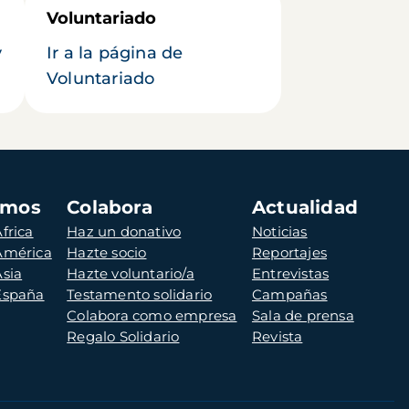
Voluntariado
y
Ir a la página de
Voluntariado
amos
Colabora
Actualidad
frica
Haz un donativo
Noticias
 América
Hazte socio
Reportajes
Asia
Hazte voluntario/a
Entrevistas
 España
Testamento solidario
Campañas
Colabora como empresa
Sala de prensa
Regalo Solidario
Revista