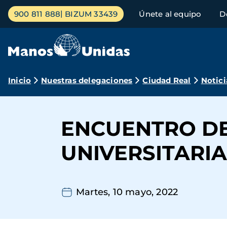
Pasar
Menú
900 811 888
BIZUM 33439
Únete al equipo
D
al
principal
contenido
principal
Ruta
Inicio
Nuestras delegaciones
Ciudad Real
Notici
de
navegación
ENCUENTRO DE
UNIVERSITARIA
Martes, 10 mayo, 2022