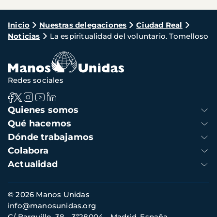
Ruta
Inicio
Nuestras delegaciones
Ciudad Real
Noticias
La espiritualidad del voluntario. Tomelloso
de
navegación
Redes sociales
Navegación
Quienes somos
principal
Qué hacemos
Dónde trabajamos
Colabora
Actualidad
Información
© 2026 Manos Unidas
de
info@manosunidas.org
contacto
C/ Barquillo, 38 - 3º28004 - Madrid, España