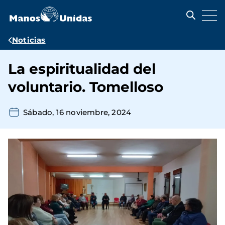
Pasar
al
contenido
principal
Ruta
Noticias
de
La espiritualidad del
navegación
voluntario. Tomelloso
Sábado, 16 noviembre, 2024