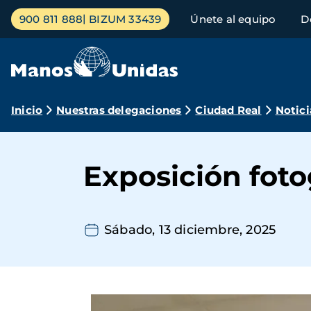
Pasar
Menú
900 811 888
BIZUM 33439
Únete al equipo
D
al
principal
contenido
principal
Ruta
Inicio
Nuestras delegaciones
Ciudad Real
Notici
de
navegación
Exposición foto
Sábado, 13 diciembre, 2025