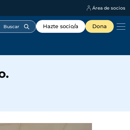
Área de socios
M
d
c
Menú
Hazte socio/a
Dona
d
de
us
destacados
cabecera
o.