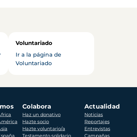
Voluntariado
y
Ir a la página de
Voluntariado
amos
Colabora
Actualidad
frica
Haz un donativo
Noticias
 América
Hazte socio
Reportajes
Asia
Hazte voluntario/a
Entrevistas
 España
Testamento solidario
Campañas