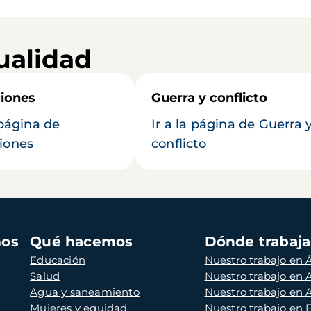
ualidad
iones
Guerra y conflicto
 página de
Ir a la página de Guerra 
iones
conflicto
mos
Qué hacemos
Dónde trabaj
Educación
Nuestro trabajo en Á
Salud
Nuestro trabajo en
Agua y saneamiento
Nuestro trabajo en 
Mujeres y equidad
Nuestro trabajo en