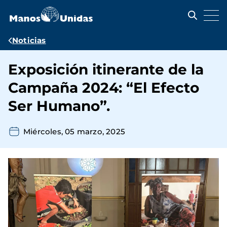
Pasar
al
contenido
principal
Ruta
Noticias
de
Exposición itinerante de la
navegación
Campaña 2024: “El Efecto
Ser Humano”.
Miércoles, 05 marzo, 2025