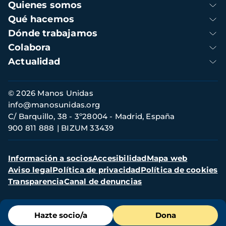
Navegación
Quienes somos
principal
Qué hacemos
Dónde trabajamos
Colabora
Actualidad
Información
© 2026 Manos Unidas
de
info@manosunidas.org
contacto
C/ Barquillo, 38 - 3º28004 - Madrid, España
900 811 888
BIZUM 33439
Menú
Información a socios
Accesibilidad
Mapa web
secundario
Aviso legal
Política de privacidad
Política de cookies
Transparencia
Canal de denuncias
Menú
Hazte socio/a
Dona
de