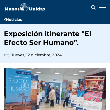
Pasar
al
contenido
principal
Ruta
Noticias
de
Exposición itinerante "El
navegación
Efecto Ser Humano”.
Jueves, 12 diciembre, 2024