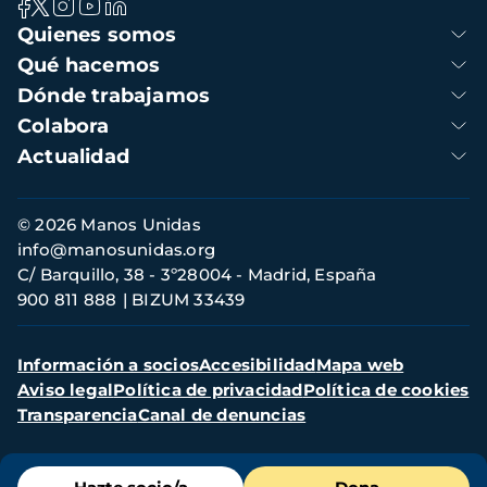
Navegación
Quienes somos
principal
Qué hacemos
Dónde trabajamos
Colabora
Actualidad
Información
© 2026 Manos Unidas
de
info@manosunidas.org
contacto
C/ Barquillo, 38 - 3º28004 - Madrid, España
900 811 888
BIZUM 33439
Menú
Información a socios
Accesibilidad
Mapa web
secundario
Aviso legal
Política de privacidad
Política de cookies
Transparencia
Canal de denuncias
Menú