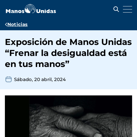
Pasar
al
contenido
principal
Ruta
Noticias
de
Exposición de Manos Unidas
navegación
“Frenar la desigualdad está
en tus manos”
Sábado, 20 abril, 2024