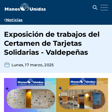
Pasar
al
contenido
principal
Ruta
Noticias
de
Exposición de trabajos del
navegación
Certamen de Tarjetas
Solidarias - Valdepeñas
Lunes, 17 marzo, 2025