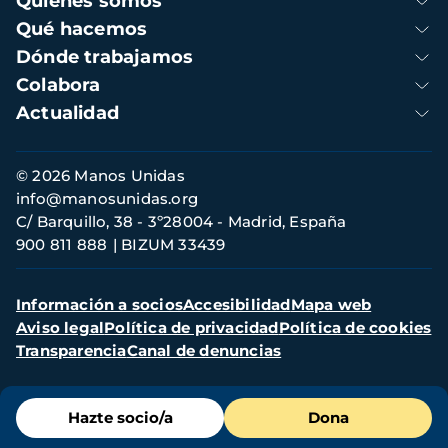
Quienes somos
principal
Qué hacemos
Dónde trabajamos
Colabora
Actualidad
Información
© 2026 Manos Unidas
de
info@manosunidas.org
contacto
C/ Barquillo, 38 - 3º28004 - Madrid, España
900 811 888
BIZUM 33439
Menú
Información a socios
Accesibilidad
Mapa web
secundario
Aviso legal
Política de privacidad
Política de cookies
Transparencia
Canal de denuncias
Menú
Hazte socio/a
Dona
de
destacados