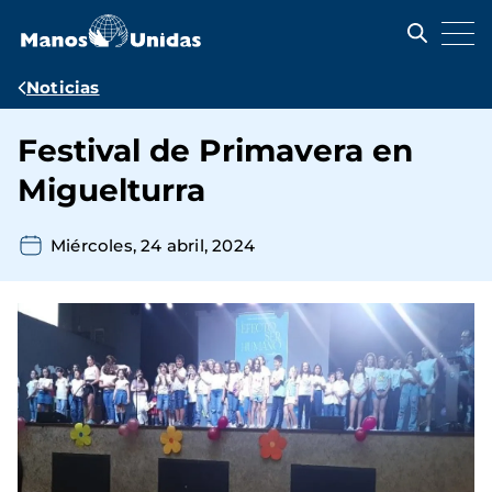
Pasar
al
contenido
principal
Ruta
Noticias
de
Festival de Primavera en
navegación
Miguelturra
Miércoles, 24 abril, 2024