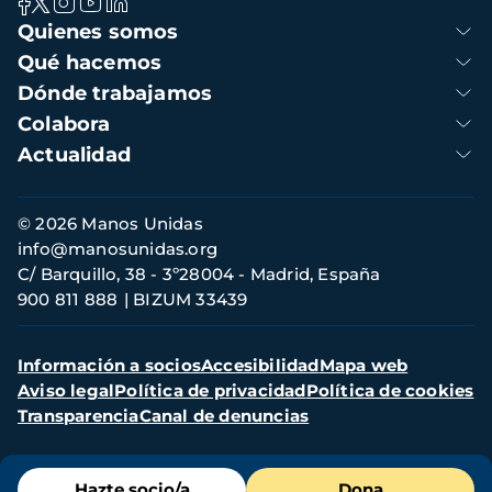
Navegación
Quienes somos
principal
Qué hacemos
Dónde trabajamos
Colabora
Actualidad
Información
© 2026 Manos Unidas
de
info@manosunidas.org
contacto
C/ Barquillo, 38 - 3º28004 - Madrid, España
900 811 888
BIZUM 33439
Menú
Información a socios
Accesibilidad
Mapa web
secundario
Aviso legal
Política de privacidad
Política de cookies
Transparencia
Canal de denuncias
Menú
Hazte socio/a
Dona