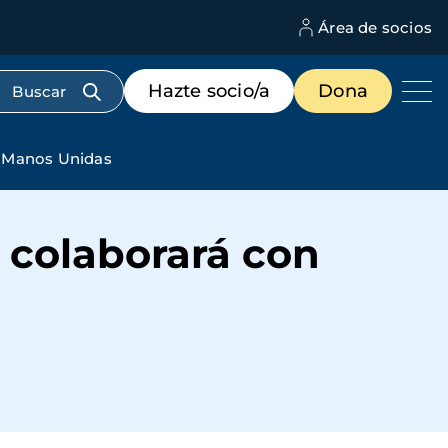
Área de socios
M
d
c
Menú
Hazte socio/a
Dona
d
de
us
destacados
cabecera
n Manos Unidas
 colaborará con