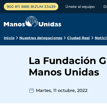
Pasar
Menú
900 811 888
BIZUM 33439
Únete al equipo
D
al
principal
contenido
principal
Ruta
Inicio
Nuestras delegaciones
Ciudad Real
Notici
de
navegación
La Fundación G
Manos Unidas
Martes, 11 octubre, 2022