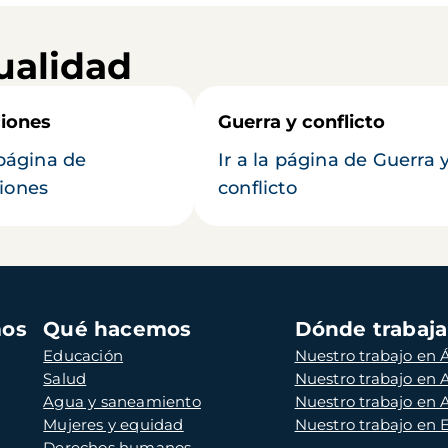
ualidad
iones
Guerra y conflicto
 página de
Ir a la página de Guerra 
iones
conflicto
mos
Qué hacemos
Dónde trabaj
Educación
Nuestro trabajo en Á
Salud
Nuestro trabajo en
Agua y saneamiento
Nuestro trabajo en 
Mujeres y equidad
Nuestro trabajo en
Derechos humanos