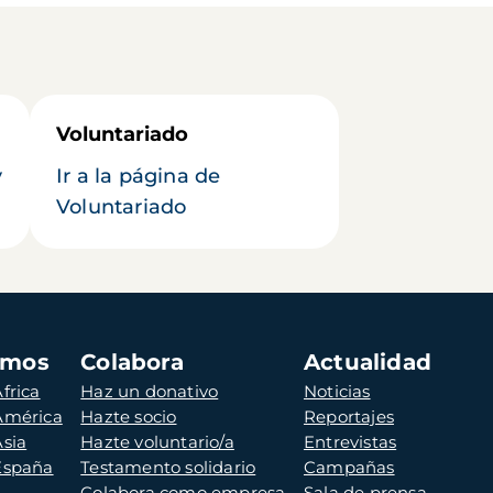
Voluntariado
y
Ir a la página de
Voluntariado
amos
Colabora
Actualidad
frica
Haz un donativo
Noticias
 América
Hazte socio
Reportajes
Asia
Hazte voluntario/a
Entrevistas
 España
Testamento solidario
Campañas
Colabora como empresa
Sala de prensa