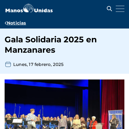
Pasar
al
contenido
principal
Ruta
Noticias
de
Gala Solidaria 2025 en
navegación
Manzanares
Lunes, 17 febrero, 2025