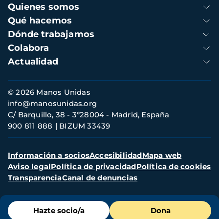
Navegación
Quienes somos
principal
Qué hacemos
Dónde trabajamos
Colabora
Actualidad
Información
© 2026 Manos Unidas
de
info@manosunidas.org
contacto
C/ Barquillo, 38 - 3º28004 - Madrid, España
900 811 888
BIZUM 33439
Menú
Información a socios
Accesibilidad
Mapa web
secundario
Aviso legal
Política de privacidad
Política de cookies
Transparencia
Canal de denuncias
Menú
Hazte socio/a
Dona
de