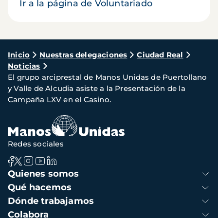
Ir a la página de Voluntariado
Ruta
Inicio
Nuestras delegaciones
Ciudad Real
Noticias
de
El grupo arciprestal de Manos Unidas de Puertollano
navegación
y Valle de Alcudia asiste a la Presentación de la
Campaña LXV en el Casino.
Redes sociales
Navegación
Quienes somos
principal
Qué hacemos
Dónde trabajamos
Colabora