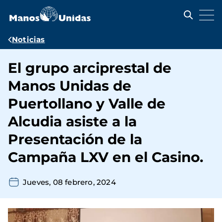
Pasar
al
contenido
principal
Ruta
Noticias
de
El grupo arciprestal de
navegación
Manos Unidas de
Puertollano y Valle de
Alcudia asiste a la
Presentación de la
Campaña LXV en el Casino.
Jueves, 08 febrero, 2024