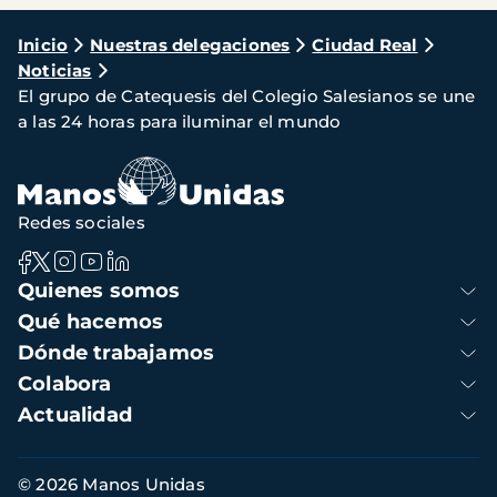
Ruta
Inicio
Nuestras delegaciones
Ciudad Real
Noticias
de
El grupo de Catequesis del Colegio Salesianos se une
navegación
a las 24 horas para iluminar el mundo
Redes sociales
Navegación
Quienes somos
principal
Qué hacemos
Dónde trabajamos
Colabora
Actualidad
Información
© 2026 Manos Unidas