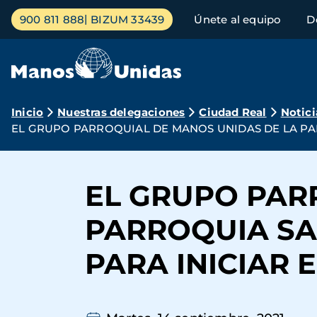
Pasar
Menú
900 811 888
BIZUM 33439
Únete al equipo
D
al
principal
contenido
principal
Ruta
Inicio
Nuestras delegaciones
Ciudad Real
Notici
EL GRUPO PARROQUIAL DE MANOS UNIDAS DE LA PA
de
navegación
EL GRUPO PAR
PARROQUIA SA
PARA INICIAR 