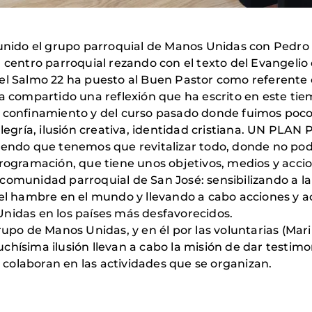
eunido el grupo parroquial de Manos Unidas con Pedro 
ro parroquial rezando con el texto del Evangelio que
el Salmo 22 ha puesto al Buen Pastor como referente 
mpartido una reflexión que ha escrito en este tiem
e confinamiento y del curso pasado donde fuimos poco
gría, ilusión creativa, identidad cristiana. UN PLAN
biendo que tenemos que revitalizar todo, donde no 
amación, que tiene unos objetivos, medios y accion
comunidad parroquial de San José: sensibilizando a la
del hambre en el mundo y llevando a cabo acciones y 
Unidas en los países más desfavorecidos.
de Manos Unidas, y en él por las voluntarias (Mari 
chísima ilusión llevan a cabo la misión de dar testim
colaboran en las actividades que se organizan.