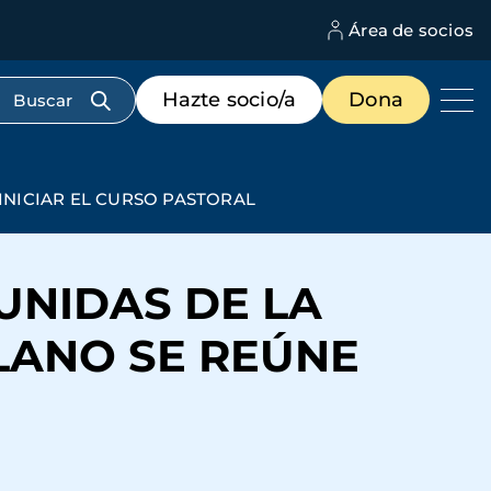
Área de socios
M
d
c
Menú
Hazte socio/a
Dona
d
de
us
destacados
cabecera
INICIAR EL CURSO PASTORAL
UNIDAS DE LA
LANO SE REÚNE