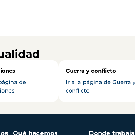
ualidad
iones
Guerra y conflicto
 página de
Ir a la página de Guerra 
iones
conflicto
mos
Qué hacemos
Dónde trabaj