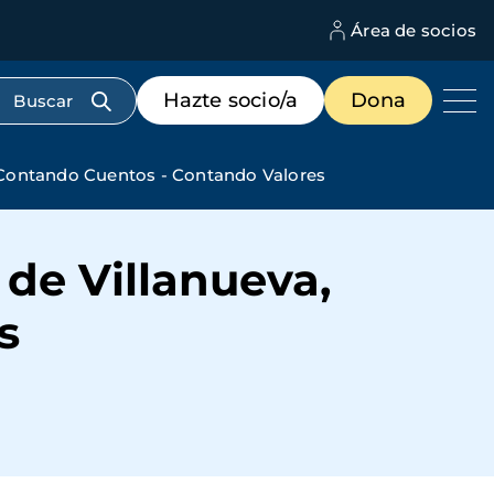
Área de socios
M
d
c
Menú
Hazte socio/a
Dona
d
de
us
destacados
cabecera
 Contando Cuentos - Contando Valores
de Villanueva,
s