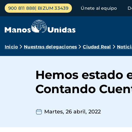
Pasar
Menú
900 811 888
BIZUM 33439
Únete al equipo
D
al
principal
contenido
principal
Ruta
Inicio
Nuestras delegaciones
Ciudad Real
Notici
de
navegación
Hemos estado e
Contando Cuent
Martes, 26 abril, 2022