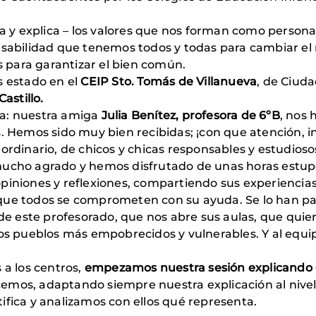
ta y explica – los valores que nos forman como person
onsabilidad que tenemos todos y todas para cambiar e
para garantizar el bien común.
 estado en el
CEIP Sto. Tomás de Villanueva
, de Ciuda
astillo.
sa: nuestra amiga
Julia Benítez, profesora de 6ºB
, nos 
Hemos sido muy bien recibidas; ¡con que atención, i
ordinario, de chicos y chicas responsables y estudioso
mucho agrado y hemos disfrutado de unas horas estupe
iniones y reflexiones, compartiendo sus experiencias y,
 que todos se comprometen con su ayuda. Se lo han p
 este profesorado, que nos abre sus aulas, que quiere
los pueblos más empobrecidos y vulnerables. Y al equi
 a los centros,
empezamos nuestra sesión
explicando
emos, adaptando siempre nuestra explicación al nivel
ifica y analizamos con ellos qué representa.