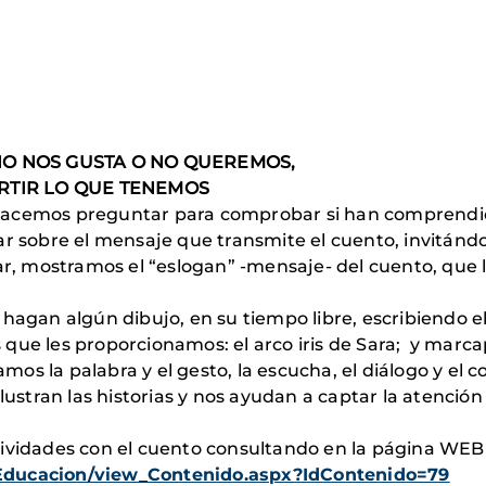
NO NOS GUSTA O NO QUEREMOS,
RTIR LO QUE TENEMOS
hacemos preguntar para comprobar si han comprendid
ar sobre el mensaje que transmite el cuento, invitán
zar, mostramos el “eslogan” -mensaje- del cuento, que 
 hagan algún dibujo, en su tiempo libre, escribiendo 
las que les proporcionamos: el arco iris de Sara; y mar
zamos la palabra y el gesto, la escucha, el diálogo y e
lustran las historias y nos ayudan a captar la atención
tividades con el cuento consultando en la página WE
/Educacion/view_Contenido.aspx?IdContenido=79