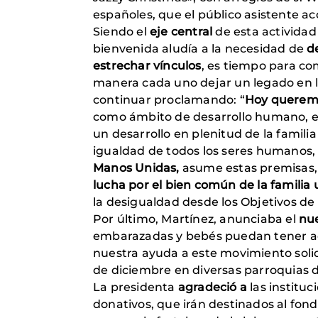
españoles, que el público asistente 
Siendo el
eje central
de esta actividad
bienvenida aludía a la necesidad de
de
estrechar vínculos
, es tiempo para co
manera cada uno dejar un legado en la
continuar proclamando: “
Hoy queremo
como ámbito de desarrollo humano, es
un desarrollo en plenitud de la famil
igualdad de todos los seres humanos, 
Manos Unidas,
asume estas premisas, 
lucha por el bien común de la familia u
la desigualdad desde los Objetivos d
Por último, Martínez, anunciaba el
nue
embarazadas y bebés puedan tener acc
nuestra ayuda a este movimiento solidar
de diciembre en diversas parroquias d
La presidenta
agradeció a
las instituc
donativos, que irán destinados al fon