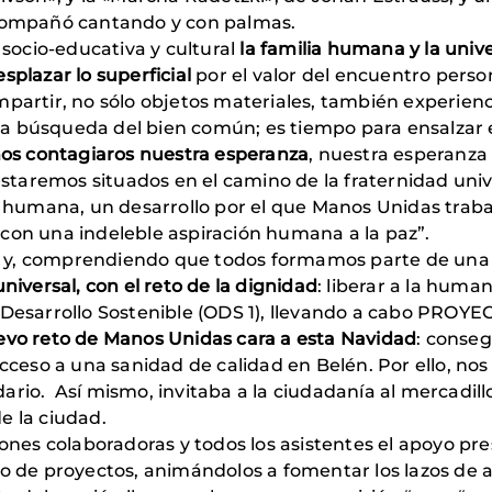
acompañó cantando y con palmas.
 socio-educativa y cultural
la familia humana y la univ
splazar lo superficial
por el valor del encuentro person
mpartir, no sólo objetos materiales, también experienc
 búsqueda del bien común; es tiempo para ensalzar el 
s contagiaros nuestra esperanza
, nuestra esperanza p
taremos situados en el camino de la fraternidad univ
ia humana, un desarrollo por el que Manos Unidas trab
con una indeleble aspiración humana a la paz”.
y, comprendiendo que todos formamos parte de una ún
niversal, con el reto de la dignidad
: liberar a la huma
e Desarrollo Sostenible (ODS 1), llevando a cabo PR
vo reto de Manos Unidas cara a esta Navidad
: conse
eso a una sanidad de calidad en Belén. Por ello, no
io. Así mismo, invitaba a la ciudadanía al mercadillo s
e la ciudad.
iones colaboradoras y todos los asistentes el apoyo p
do de proyectos, animándolos a fomentar los lazos de 