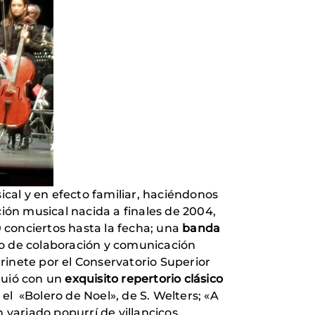
cal y en efecto familiar, haciéndonos
ión musical nacida a finales de 2004,
0 conciertos hasta la fecha; una
banda
o de colaboración y comunicación
arinete por el Conservatorio Superior
quió con un
exquisito repertorio clásico
el «Bolero de Noel», de S. Welters; «A
 variado popurrí de villancicos