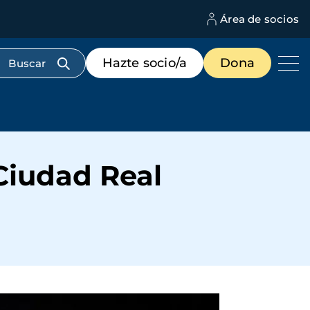
Área de socios
M
d
c
Menú
Hazte socio/a
Dona
d
de
us
destacados
cabecera
Ciudad Real