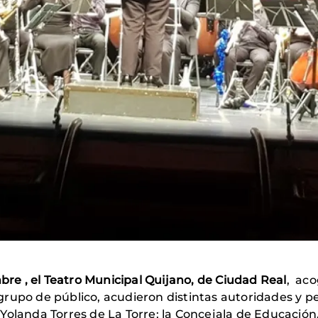
mbre , el Teatro Municipal Quijano, de Ciudad Real
, aco
upo de público, acudieron distintas autoridades y pe
Yolanda Torres de La Torre; la Concejala de Educación