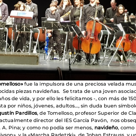
omelloso»
fue la impulsora de una preciosa velada musi
ocidas piezas navideñas. Se trata de una joven asociac
os de vida, y por ello les felicitamos -, con más de 15
a por niños, jóvenes, adultos…, sin duda buen símbol
ustín Pardillos
, de Tomelloso, profesor Superior de Cl
, actualmente director del IES García Pavón, nos obse
 J. A. Pina; y como no podía ser menos,
navideño
, como 
ivson», y la «Marcha Radetzki», de Johan Estrauss, y un