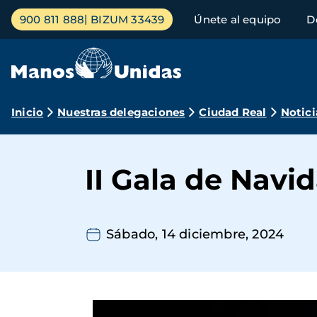
Pasar
Menú
900 811 888
BIZUM 33439
Únete al equipo
D
al
principal
contenido
principal
Ruta
Inicio
Nuestras delegaciones
Ciudad Real
Notici
de
navegación
II Gala de Nav
Sábado, 14 diciembre, 2024