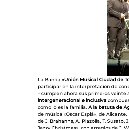
La Banda
«Unión Musical Ciudad de T
participar en la interpretación de con
– cumplen ahora sus primeros veinte añ
intergeneracional e inclusiva
compuest
como lo es la familia.
A la batuta de Ag
de música «Óscar Esplá», de Alicante
de J. Brahanns, A. Piazolla, T. Susato,
Jazzy Christmas», con arreglos de J. W