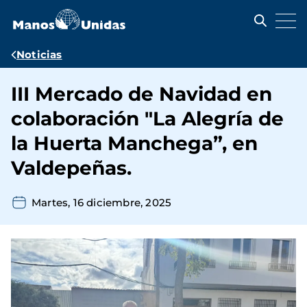
Pasar
al
contenido
principal
Ruta
Noticias
de
III Mercado de Navidad en
navegación
colaboración "La Alegría de
la Huerta Manchega”, en
Valdepeñas.
Martes, 16 diciembre, 2025