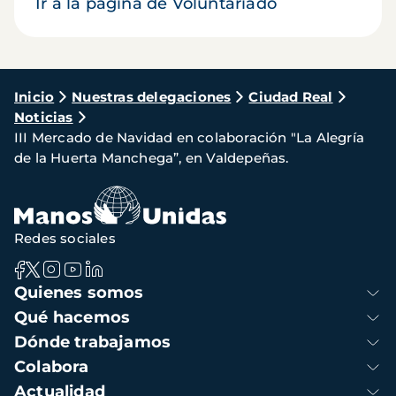
Ir a la página de Voluntariado
Ruta
Inicio
Nuestras delegaciones
Ciudad Real
Noticias
de
III Mercado de Navidad en colaboración "La Alegría
navegación
de la Huerta Manchega”, en Valdepeñas.
Redes sociales
Navegación
Quienes somos
principal
Qué hacemos
Dónde trabajamos
Colabora
Actualidad