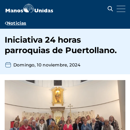
Pasar
al
contenido
principal
Ruta
Noticias
de
Iniciativa 24 horas
navegación
parroquias de Puertollano.
Domingo, 10 noviembre, 2024