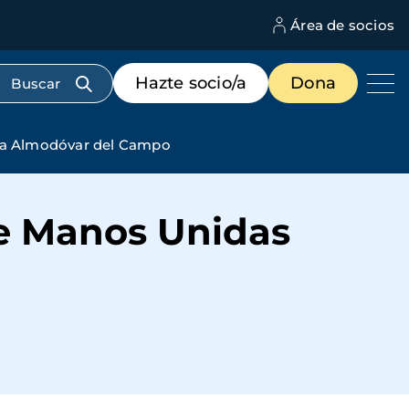
Área de socios
M
d
c
Menú
Hazte socio/a
Dona
d
de
us
destacados
cabecera
s a Almodóvar del Campo
de Manos Unidas