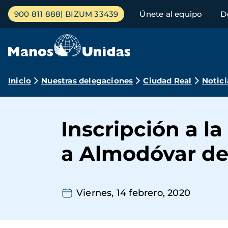
Pasar
Menú
900 811 888
BIZUM 33439
Únete al equipo
D
al
principal
contenido
principal
Ruta
Inicio
Nuestras delegaciones
Ciudad Real
Notici
de
navegación
Inscripción a l
a Almodóvar d
Viernes, 14 febrero, 2020