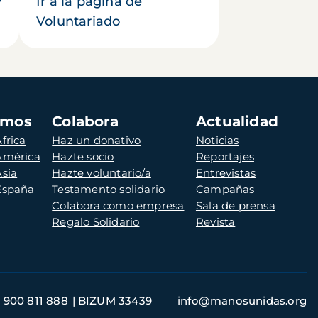
y
Ir a la página de
Voluntariado
amos
Colabora
Actualidad
frica
Haz un donativo
Noticias
 América
Hazte socio
Reportajes
Asia
Hazte voluntario/a
Entrevistas
 España
Testamento solidario
Campañas
Colabora como empresa
Sala de prensa
Regalo Solidario
Revista
900 811 888
BIZUM 33439
info@manosunidas.org