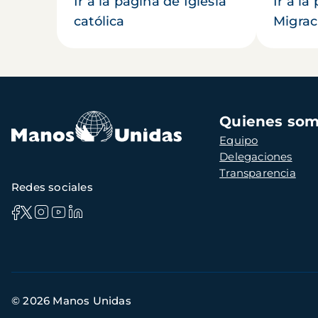
Ir a la página de Iglesia
Ir a la
católica
Migrac
Navegación
Quienes so
principal
Equipo
Delegaciones
Transparencia
Redes sociales
Información
© 2026 Manos Unidas
de
contacto