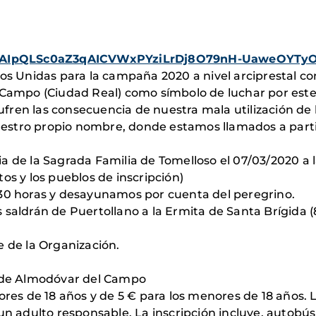
/e/1FAIpQLSc0aZ3qAICVWxPYziLrDj8O79nH-UaweOYT
os Unidas para la campaña 2020 a nivel arciprestal con
l Campo (Ciudad Real) como símbolo de luchar por est
ren las consecuencia de nuestra mala utilización de l
stro propio nombre, donde estamos llamados a partic
a de la Sagrada Familia de Tomelloso el 07/03/2020 a l
os y los pueblos de inscripción)
:30 horas y desayunamos por cuenta del peregrino.
 saldrán de Puertollano a la Ermita de Santa Brígida (
e de la Organización.
e de Almodóvar del Campo
yores de 18 años y de 5 € para los menores de 18 años.
adulto responsable. La inscripción incluye, autobús 