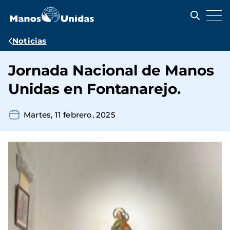
Pasar
al
contenido
principal
Ruta
Noticias
de
Jornada Nacional de Manos
navegación
Unidas en Fontanarejo.
Martes, 11 febrero, 2025