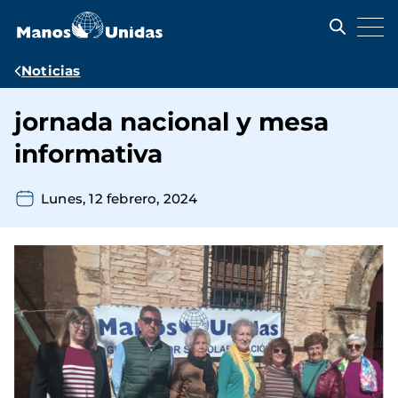
Pasar
al
contenido
principal
Ruta
Noticias
de
jornada nacional y mesa
navegación
informativa
Lunes, 12 febrero, 2024