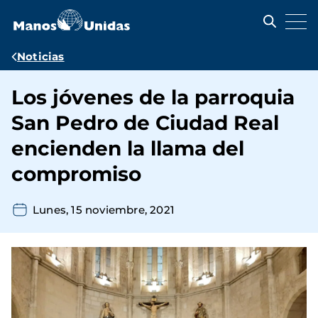
Pasar
al
contenido
principal
Ruta
Noticias
de
Los jóvenes de la parroquia
navegación
San Pedro de Ciudad Real
encienden la llama del
compromiso
Lunes, 15 noviembre, 2021