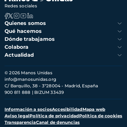
Redes sociales
Navegación
Quienes somos
principal
Qué hacemos
Dónde trabajamos
Colabora
Actualidad
Información
© 2026 Manos Unidas
de
info@manosunidas.org
contacto
C/ Barquillo, 38 - 3º28004 - Madrid, España
900 811 888
BIZUM 33439
Menú
Información a socios
Accesibilidad
Mapa web
secundario
Aviso legal
Política de privacidad
Política de cookies
Transparencia
Canal de denuncias