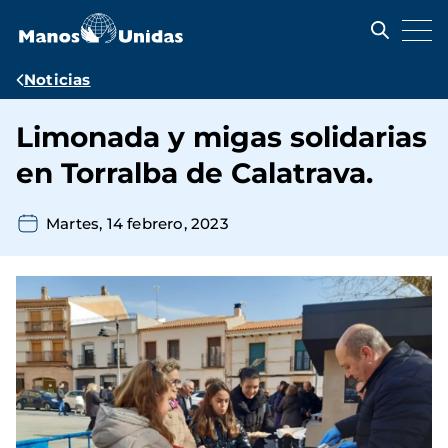
Pasar
al
contenido
principal
Ruta
Noticias
de
Limonada y migas solidarias
navegación
en Torralba de Calatrava.
Martes, 14 febrero, 2023