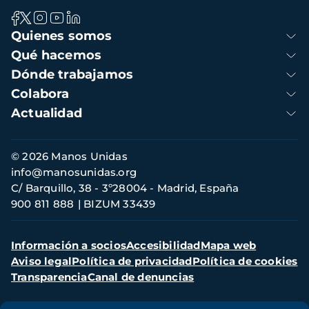
Navegación
Quienes somos
principal
Qué hacemos
Dónde trabajamos
Colabora
Actualidad
Información
© 2026 Manos Unidas
de
info@manosunidas.org
contacto
C/ Barquillo, 38 - 3º28004 - Madrid, España
900 811 888
BIZUM 33439
Menú
Información a socios
Accesibilidad
Mapa web
secundario
Aviso legal
Política de privacidad
Política de cookies
Transparencia
Canal de denuncias