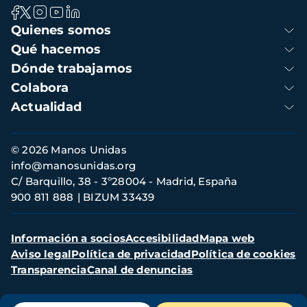
Navegación
Quienes somos
principal
Qué hacemos
Dónde trabajamos
Colabora
Actualidad
Información
© 2026 Manos Unidas
de
info@manosunidas.org
contacto
C/ Barquillo, 38 - 3º28004 - Madrid, España
900 811 888
BIZUM 33439
Menú
Información a socios
Accesibilidad
Mapa web
secundario
Aviso legal
Política de privacidad
Política de cookies
Transparencia
Canal de denuncias