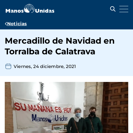
Pasar
al
contenido
principal
Ruta
Noticias
de
Mercadillo de Navidad en
navegación
Torralba de Calatrava
Viernes, 24 diciembre, 2021