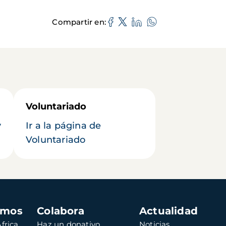
Compartir en
Voluntariado
y
Ir a la página de
Voluntariado
amos
Colabora
Actualidad
frica
Haz un donativo
Noticias