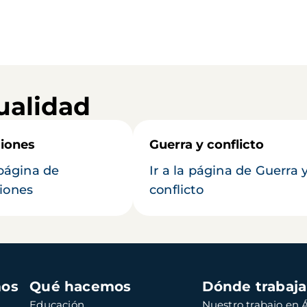
ualidad
iones
Guerra y conflicto
 página de
Ir a la página de Guerra 
iones
conflicto
mos
Qué hacemos
Dónde trabaj
Educación
Nuestro trabajo en Á