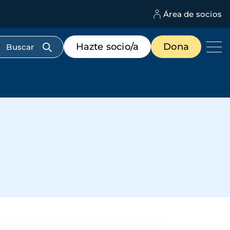
Área de socios
M
d
c
Menú
Hazte socio/a
Dona
d
de
us
destacados
cabecera