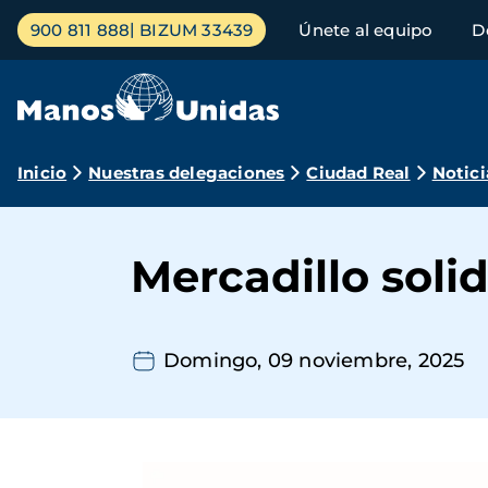
Pasar
Menú
900 811 888
BIZUM 33439
Únete al equipo
D
al
principal
contenido
principal
Ruta
Inicio
Nuestras delegaciones
Ciudad Real
Notici
de
navegación
Mercadillo soli
Domingo, 09 noviembre, 2025