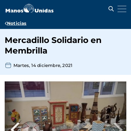
Pasar
al
contenido
principal
Ruta
Noticias
de
Mercadillo Solidario en
navegación
Membrilla
Martes, 14 diciembre, 2021