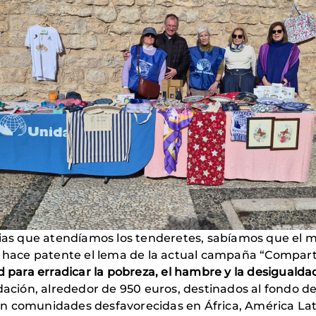
rias que atendíamos los tenderetes, sabíamos que el me
e hace patente el lema de la actual campaña “Comparti
d para erradicar la pobreza, el hambre y la desigualda
ión, alrededor de 950 euros, destinados al fondo d
n comunidades desfavorecidas en África, América Lati