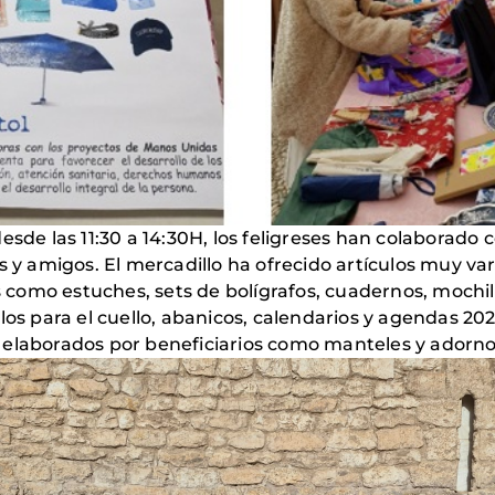
desde las 11:30 a 14:30H, los feligreses han colaborado
s y amigos. El mercadillo ha ofrecido artículos muy va
omo estuches, sets de bolígrafos, cuadernos, mochila
los para el cuello, abanicos, calendarios y agendas 202
tros elaborados por beneficiarios como manteles y ado