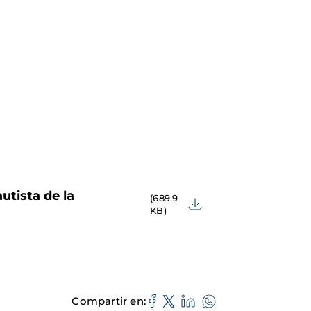
utista de la
(689.9
KB)
Compartir en