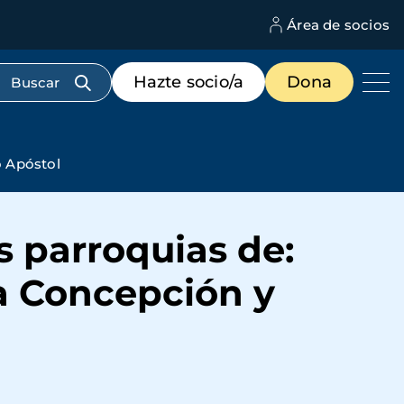
Área de socios
M
d
c
Menú
Hazte socio/a
Dona
d
de
us
destacados
cabecera
o Apóstol
s parroquias de:
la Concepción y