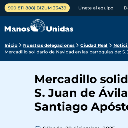
Pasar
Menú
900 811 888
BIZUM 33439
Únete al equipo
D
al
principal
contenido
principal
Ruta
Inicio
Nuestras delegaciones
Ciudad Real
Notici
Mercadillo solidario de Navidad en las parroquias de: S.
de
navegación
Mercadillo soli
S. Juan de Ávila
Santiago Apóst