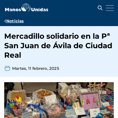
Pasar
al
contenido
principal
Ruta
Noticias
de
Mercadillo solidario en la Pª
navegación
San Juan de Ávila de Ciudad
Real
Martes, 11 febrero, 2025