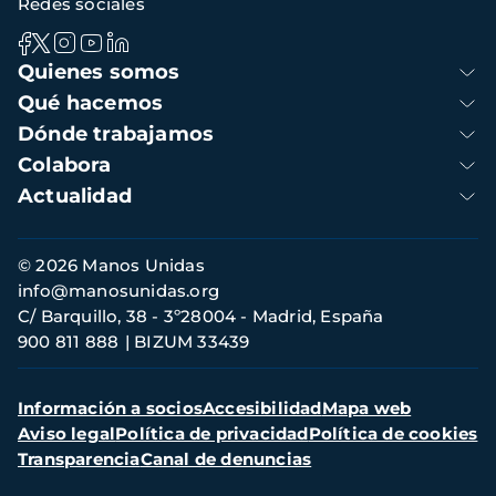
Redes sociales
Navegación
Quienes somos
principal
Qué hacemos
Dónde trabajamos
Colabora
Actualidad
Información
© 2026 Manos Unidas
de
info@manosunidas.org
contacto
C/ Barquillo, 38 - 3º28004 - Madrid, España
900 811 888
BIZUM 33439
Menú
Información a socios
Accesibilidad
Mapa web
secundario
Aviso legal
Política de privacidad
Política de cookies
Transparencia
Canal de denuncias